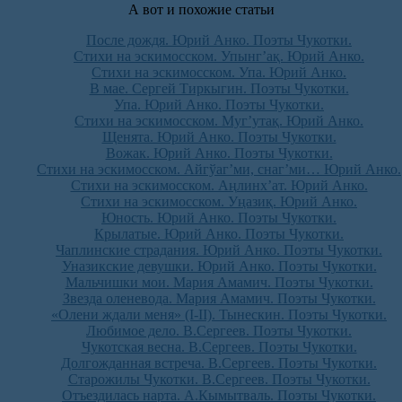
А вот и похожие статьи
После дождя. Юрий Анко. Поэты Чукотки.
Стихи на эскимосском. Упынг’ақ. Юрий Анко.
Стихи на эскимосском. Упа. Юрий Анко.
В мае. Сергей Тиркыгин. Поэты Чукотки.
Упа. Юрий Анко. Поэты Чукотки.
Стихи на эскимосском. Муг’утақ. Юрий Анко.
Щенята. Юрий Анко. Поэты Чукотки.
Вожак. Юрий Анко. Поэты Чукотки.
Стихи на эскимосском. Айгўаг’ми, снаг’ми… Юрий Анко.
Стихи на эскимосском. Аңлинх’ат. Юрий Анко.
Стихи на эскимосском. Уңазиқ. Юрий Анко.
Юность. Юрий Анко. Поэты Чукотки.
Крылатые. Юрий Анко. Поэты Чукотки.
Чаплинские страдания. Юрий Анко. Поэты Чукотки.
Уназикские девушки. Юрий Анко. Поэты Чукотки.
Мальчишки мои. Мария Амамич. Поэты Чукотки.
Звезда оленевода. Мария Амамич. Поэты Чукотки.
«Олени ждали меня» (I-II). Тынескин. Поэты Чукотки.
Любимое дело. В.Сергеев. Поэты Чукотки.
Чукотская весна. В.Сергеев. Поэты Чукотки.
Долгожданная встреча. В.Сергеев. Поэты Чукотки.
Старожилы Чукотки. В.Сергеев. Поэты Чукотки.
Отъездилась нарта. А.Кымытваль. Поэты Чукотки.