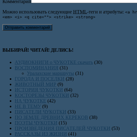
Комментарий
Можно использовать следующие
HTML
-теги и атрибуты:
<a h
<em> <i> <q cite=""> <strike> <strong>
ВЫБИРАЙ! ЧИТАЙ! ДЕЛИСЬ!
АУДИОКНИГИ о ЧУКОТКЕ скачать
(30)
ВОСПОМИНАНИЯ
(31)
Уралахские маршруты
(31)
ГОРОДА И ПОСЕЛКИ
(28)
ЖИВОТНЫЙ МИР
(9)
ИСТОРИЯ ЧУКОТКИ
(64)
КОСТОРЕЗЫ ЧУКОТКИ
(32)
НА ЧУКОТКЕ
(42)
НЕ В ТЕМУ
(9)
ПИСАТЕЛИ ЧУКОТКИ
(33)
ПО ЗЕМЛЕ ДРЕВНИХ КЕРЕКОВ
(38)
ПОЭТЫ ЧУКОТКИ
(15)
ПРОИЗВЕДЕНИЯ ПИСАТЕЛЕЙ ЧУКОТКИ
(53)
РАССКАЗЫ ИЗ ЖИЗНИ
(41)