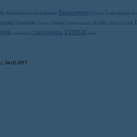
Вальгиргин
ко
Ачиргина
Гольдовская
В.Леонтьев
Зад
Геутваль
В.Зорин
мкина
Николенко
Т
Сергеев
Омрына
Рожков
СКАЗКИ
Севере
Омрувье
Рытхэу
стихи
варь
старожилы
снаряжение
танцы
и.
04.02.2017