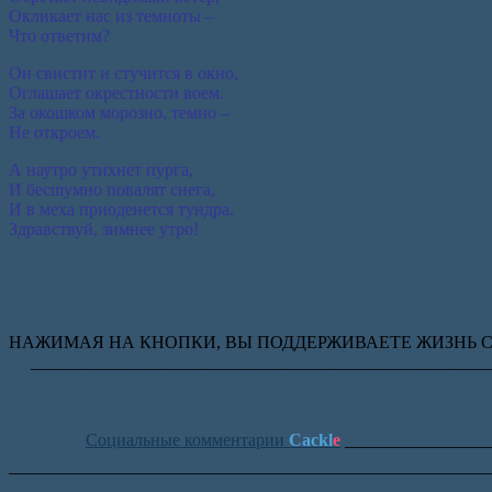
Окликает нас из темноты –
Что ответим?
Он свистит и стучится в окно,
Оглашает окрестности воем.
За окошком морозно, темно –
Не откроем.
А наутро утихнет пурга,
И бесшумно повалят снега,
И в меха приоденется тундра.
Здравствуй, зимнее утро!
НАЖИМАЯ НА КНОПКИ, ВЫ ПОДДЕРЖИВАЕТЕ ЖИЗНЬ С
_______________________________________________________
Социальные комментарии
Cackl
e
_________________
_______________________________________________________