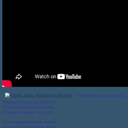
Пожелтела трава, полегла.
Журавлиная песня умолкла.
Не хватает природе тепла,
И земля засыпает надолго.
По ночам человечьи черты
Обретает невидимый ветер,