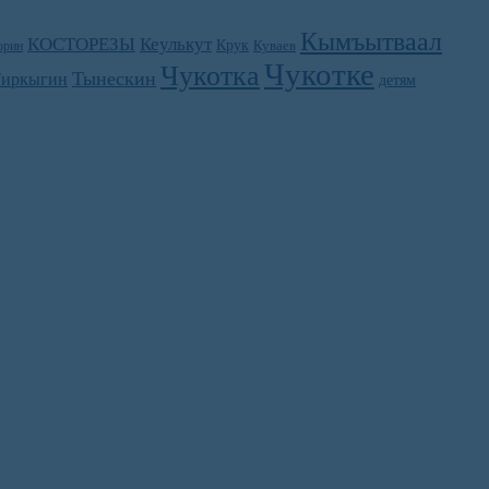
Кымъытваал
КОСТОРЕЗЫ
Кеулькут
Крук
орин
Куваев
Чукотке
Чукотка
Тынескин
иркыгин
детям