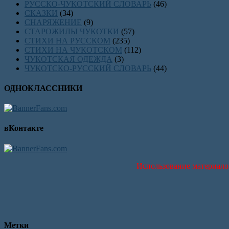
РУССКО-ЧУКОТСКИЙ СЛОВАРЬ
(46)
СКАЗКИ
(34)
СНАРЯЖЕНИЕ
(9)
СТАРОЖИЛЫ ЧУКОТКИ
(57)
СТИХИ НА РУССКОМ
(235)
СТИХИ НА ЧУКОТСКОМ
(112)
ЧУКОТСКАЯ ОДЕЖДА
(3)
ЧУКОТСКО-РУССКИЙ СЛОВАРЬ
(44)
ОДНОКЛАССНИКИ
вКонтакте
Использование материало
Метки