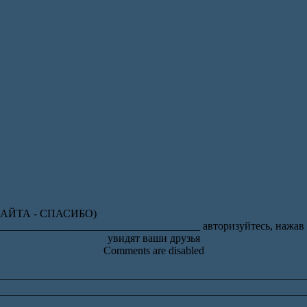
АЙТА - СПАСИБО)
__________________________________ авторизуйтесь, нажав на
увидят ваши друзья
Comments are disabled
_______________________________________________________
_______________________________________________________