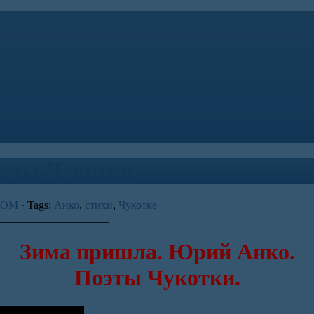
эты Чукотки.
КОМ
· Tags:
Анко
,
стихи
,
Чукотке
____________________
Зима пришла. Юрий Анко.
Поэты Чукотки.