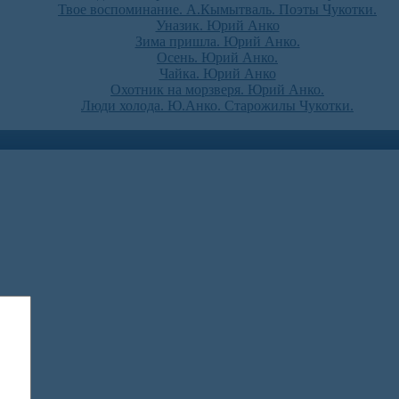
Твое воспоминание. А.Кымытваль. Поэты Чукотки.
Уназик. Юрий Анко
Зима пришла. Юрий Анко.
Осень. Юрий Анко.
Чайка. Юрий Анко
Охотник на морзверя. Юрий Анко.
Люди холода. Ю.Анко. Старожилы Чукотки.