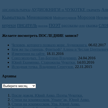
Ан
АУДИОКНИГИ о ЧУКОТКЕ скачать
АНСАМБЛЬ РЫРКЫ
Кымытваль
Меновщиков
Морозов
Ненлю
Мифтахутдинов
поэт
писатель
сло
кереки
сказка
рассказы
село
поселок
Желаете посмотреть ПОСЛЕДНИЕ записи?
Человек, которого позвало море. Аудиокнига.
06.02.2017
Кем же ты станешь, Фритьоф? Алина и Чеслав Центкевич
Изменения на сайте.
18.11.2016
Союз молодых. Тан-Богораз Владимир.
24.04.2016
Юрий Екименко. Старожилы Чукотки.
14.03.2016
Исходная точка. Владимир Серпухов.
22.11.2015
Архивы
После дождя. Юрий Анко. Поэты Чукотки.
Стихи на эскимосском. Упынг’ақ. Юрий Анко.
Стихи на эскимосском. Упа. Юрий Анко.