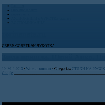
Главная
Обо мне и сайте
карта сайта
АУДИОКНИГИ о ЧУКОТКЕ скачать
ВОСПОМИНАНИЯ
zorinanata.ru
СЕВЕР. СОВЕТКЭН ЧУКОТКА
Зима пришла. Юрий Анко. По
10. Май 2013
·
Write a comment
· Categories:
СТИХИ НА РУСС
Google
________________________________________________